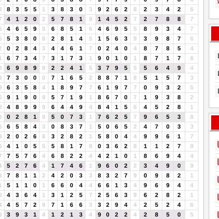
8
8
3
5
5
1
3
8
3
0
3
9
2
6
2
8
2
3
4
2
6
7
4
1
2
0
2
5
7
8
1
9
1
4
5
2
7
2
7
8
8
7
6
4
6
5
9
5
6
8
5
1
6
4
6
9
5
5
8
9
3
4
7
5
5
3
8
0
8
2
8
1
4
5
1
5
6
3
9
3
9
8
7
6
2
0
2
8
4
3
4
4
6
1
7
0
2
4
0
4
8
7
8
5
4
1
6
7
3
4
7
3
1
7
3
1
9
0
1
0
1
8
7
1
7
8
8
6
9
8
9
8
2
2
4
1
5
3
7
9
5
5
5
6
4
9
4
9
7
3
0
0
0
7
1
6
5
2
8
8
7
1
8
5
1
5
7
3
9
6
3
5
8
4
1
8
9
7
7
6
1
9
7
7
0
9
3
2
5
6
9
1
9
0
9
5
7
1
9
1
8
6
7
0
7
1
9
3
8
2
8
4
8
9
9
9
6
4
4
9
4
8
4
1
5
6
4
5
2
8
1
8
0
2
8
1
9
5
0
7
3
1
7
6
2
5
7
9
6
5
3
8
6
6
5
8
4
3
0
8
3
7
1
5
0
6
5
2
4
7
0
3
3
9
2
0
2
6
8
3
2
8
2
1
5
8
0
4
4
9
9
6
1
7
6
4
1
0
5
5
5
8
1
7
8
0
3
6
2
8
1
1
2
7
9
7
7
5
7
6
4
6
8
2
2
4
4
2
1
0
1
8
6
9
4
4
4
5
2
7
6
4
1
7
4
6
1
9
6
0
2
2
3
4
9
0
9
3
7
8
1
1
2
4
2
0
3
3
8
3
2
7
9
0
9
8
2
1
1
5
1
1
0
1
6
6
0
4
4
6
6
1
3
4
9
6
9
4
4
8
4
3
6
4
1
3
1
2
5
7
2
5
6
3
9
6
2
8
2
1
4
4
5
7
2
9
7
1
6
6
3
3
2
9
4
4
2
5
2
4
6
3
3
9
3
1
4
1
2
1
3
4
9
0
2
2
4
2
8
5
0
5