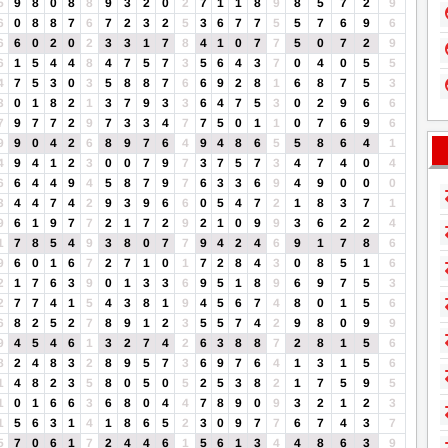
5
9
8
0
8
8
9
3
2
0
2
7
1
1
8
9
8
5
7
2
9
6
0
8
8
7
6
7
2
3
2
5
3
6
7
7
5
5
7
6
9
6
6
6
0
2
0
2
3
3
1
7
8
4
1
0
7
7
5
0
7
2
9
6
1
5
4
4
8
4
7
5
7
3
5
6
4
3
7
0
4
0
5
5
4
7
5
3
0
3
5
8
8
7
6
6
9
2
8
1
6
8
7
5
3
3
0
1
8
2
1
3
7
9
3
3
6
4
7
5
3
0
2
9
6
6
7
9
7
7
2
9
7
3
3
4
7
7
5
0
1
1
0
7
6
9
6
9
9
0
4
2
6
8
9
7
6
4
9
4
8
6
5
5
8
6
4
1
4
9
4
1
2
3
0
0
7
9
7
3
7
5
7
3
4
7
4
0
4
6
6
4
4
9
4
5
8
7
9
7
6
3
3
6
9
4
9
0
0
0
3
4
4
7
4
2
9
3
9
6
6
0
5
4
7
2
1
8
3
7
1
9
6
1
9
7
7
2
1
7
2
9
2
1
0
9
9
3
6
2
2
4
1
7
8
5
4
9
3
8
0
7
7
9
4
2
4
6
9
1
7
8
6
9
6
0
1
6
7
2
7
1
0
1
7
2
8
4
3
0
8
5
1
6
2
1
7
6
3
9
0
1
3
3
6
9
5
1
8
9
6
9
7
5
3
2
7
7
4
1
5
4
3
8
1
9
4
5
6
7
4
8
0
1
5
6
6
8
2
5
2
7
8
9
1
2
3
5
5
7
4
2
9
8
0
9
9
9
4
5
4
6
1
3
2
7
4
2
6
3
8
8
7
2
8
1
5
6
8
2
4
8
3
2
8
9
5
7
3
6
9
7
6
4
1
3
1
5
6
1
4
8
2
3
5
8
0
5
0
5
2
5
3
8
2
1
7
5
9
5
1
0
1
6
6
3
6
8
0
4
4
7
8
9
0
9
3
2
1
2
3
1
5
6
3
1
4
1
8
6
5
2
3
0
9
7
7
6
7
4
3
7
5
7
0
6
1
7
2
4
4
6
1
5
6
1
3
4
4
8
6
3
9