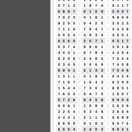
0
7
1
2
3
1
8
7
4
2
9
1
1
7
6
8
9
7
7
8
1
0
8
8
2
9
0
7
7
0
2
3
5
4
1
8
1
9
9
8
0
6
8
2
5
5
1
0
4
2
5
7
3
0
2
3
7
1
1
6
7
7
9
4
7
2
3
4
3
8
6
0
5
4
9
4
9
3
4
7
3
5
0
1
6
5
6
0
6
2
0
7
1
8
0
5
1
7
0
3
7
4
2
8
9
6
1
7
3
5
1
8
4
0
3
1
4
6
7
8
0
8
4
4
5
4
9
2
0
8
8
2
4
8
3
2
7
6
2
4
0
3
4
5
9
3
0
6
9
6
7
4
0
8
8
8
4
1
5
2
1
3
3
6
7
5
0
8
1
3
1
1
2
2
1
8
5
4
0
4
2
4
7
1
6
7
4
1
6
4
3
7
6
3
9
0
1
5
4
4
8
7
3
0
1
1
8
9
5
1
7
6
0
0
0
0
4
7
5
3
1
6
0
7
5
7
2
6
8
8
4
5
8
4
6
9
0
4
8
0
6
1
7
1
6
9
8
8
2
6
3
9
2
2
5
4
9
5
3
4
8
3
3
8
6
4
4
4
3
1
4
2
1
1
5
6
5
8
8
9
8
6
8
8
7
8
1
9
2
2
9
5
7
6
6
5
0
4
4
2
4
0
3
3
9
9
2
1