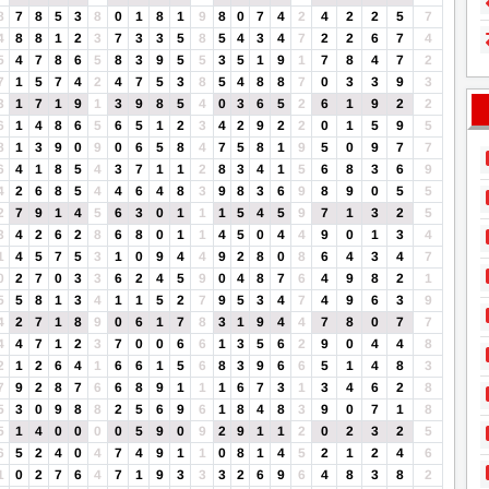
8
7
8
5
3
8
0
1
8
1
9
8
0
7
4
2
4
2
2
5
7
4
8
8
1
2
3
7
3
3
5
8
5
4
3
4
7
2
2
6
7
4
5
4
7
8
6
5
8
3
9
5
5
3
5
1
9
1
7
8
4
7
2
7
1
5
7
4
2
4
7
5
3
8
5
4
8
8
7
0
3
3
9
3
3
1
7
1
9
1
3
9
8
5
4
0
3
6
5
2
6
1
9
2
2
6
1
4
8
6
5
6
5
1
2
3
4
2
9
2
2
0
1
5
9
5
8
1
3
9
0
9
0
6
5
8
4
7
5
8
1
9
5
0
9
7
7
6
4
1
8
5
4
3
7
1
1
2
8
3
4
1
5
6
8
3
6
9
4
2
6
8
5
4
4
6
4
8
3
9
8
3
6
9
8
9
0
5
5
2
7
9
1
4
5
6
3
0
1
1
1
5
4
5
9
7
1
3
2
5
3
4
2
6
2
8
6
8
0
1
1
4
5
0
4
4
9
0
1
3
4
1
4
5
7
5
3
1
0
9
4
4
9
2
8
0
8
6
4
3
4
7
0
2
7
0
3
3
6
2
4
5
9
0
4
8
7
6
4
9
8
2
1
5
5
8
1
3
4
1
1
5
2
7
9
5
3
4
7
4
9
6
3
9
4
2
7
1
8
9
0
6
1
7
8
3
1
9
4
4
7
8
0
7
7
4
4
7
1
2
3
7
0
0
6
6
1
3
5
6
2
9
0
4
4
8
2
1
2
6
4
1
6
6
1
5
6
8
3
9
6
6
5
1
4
8
3
7
9
2
8
7
6
6
8
9
1
1
1
6
7
3
1
3
4
6
2
8
5
3
0
9
8
8
2
5
6
9
6
1
8
4
8
3
9
0
7
1
8
5
1
4
0
0
0
0
5
9
0
9
2
9
1
1
2
0
2
3
2
5
6
5
2
4
0
4
7
4
9
1
1
0
8
1
4
5
2
1
2
4
6
1
0
2
7
6
4
7
1
9
3
3
3
2
6
9
6
4
8
3
8
2