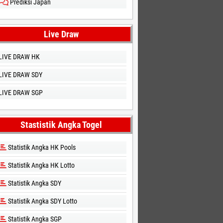
Prediksi Japan
Live Draw
LIVE DRAW HK
LIVE DRAW SDY
LIVE DRAW SGP
Stastistik Angka Togel
Statistik Angka HK Pools
Statistik Angka HK Lotto
Statistik Angka SDY
Statistik Angka SDY Lotto
Statistik Angka SGP