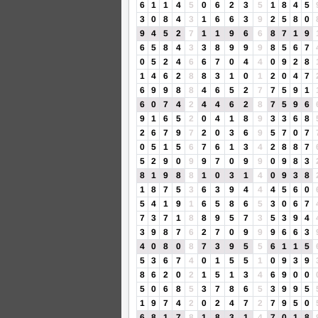
6
1
1
4
5
0
6
2
3
5
1
8
4
5
3
0
8
4
3
1
6
6
3
9
2
5
8
0
9
4
5
2
7
1
1
9
6
6
8
7
1
9
6
5
8
4
3
3
8
9
9
9
8
5
6
7
0
5
2
4
6
6
7
0
4
4
0
9
2
8
1
4
6
2
8
8
3
1
0
1
2
0
4
7
6
9
9
8
8
4
6
5
2
7
7
5
9
1
6
0
7
4
2
4
4
6
2
8
7
5
9
6
9
1
6
5
2
0
4
1
8
9
3
3
6
8
2
6
7
9
7
2
0
3
6
9
5
7
0
7
0
5
1
5
6
7
6
1
3
4
2
8
8
7
5
2
9
0
9
9
7
0
9
9
0
9
8
3
8
1
9
8
8
1
0
3
1
4
0
9
3
8
1
8
7
5
3
6
3
9
4
4
4
5
6
0
5
4
1
9
1
6
5
8
6
5
3
0
6
7
7
3
7
1
8
8
9
5
7
3
5
3
9
4
3
9
8
7
6
2
7
0
9
9
9
6
6
3
4
0
8
0
8
7
3
9
5
5
6
1
1
5
5
3
6
7
4
0
1
5
5
1
0
9
3
9
8
6
2
0
2
1
5
1
3
4
6
9
0
0
5
0
6
8
5
3
7
8
6
5
3
9
9
5
1
9
7
4
2
0
2
4
7
2
7
9
5
0
6
8
1
7
8
1
8
3
1
4
7
0
1
8