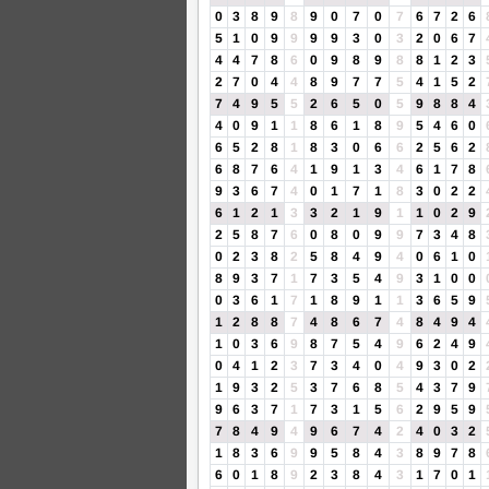
0
3
8
9
8
9
0
7
0
7
6
7
2
6
5
1
0
9
9
9
9
3
0
3
2
0
6
7
4
4
7
8
6
0
9
8
9
8
8
1
2
3
2
7
0
4
4
8
9
7
7
5
4
1
5
2
7
4
9
5
5
2
6
5
0
5
9
8
8
4
4
0
9
1
1
8
6
1
8
9
5
4
6
0
6
5
2
8
1
8
3
0
6
6
2
5
6
2
6
8
7
6
4
1
9
1
3
4
6
1
7
8
9
3
6
7
4
0
1
7
1
8
3
0
2
2
6
1
2
1
3
3
2
1
9
1
1
0
2
9
2
5
8
7
6
0
8
0
9
9
7
3
4
8
0
2
3
8
2
5
8
4
9
4
0
6
1
0
8
9
3
7
1
7
3
5
4
9
3
1
0
0
0
3
6
1
7
1
8
9
1
1
3
6
5
9
1
2
8
8
7
4
8
6
7
4
8
4
9
4
1
0
3
6
9
8
7
5
4
9
6
2
4
9
0
4
1
2
3
7
3
4
0
4
9
3
0
2
1
9
3
2
5
3
7
6
8
5
4
3
7
9
9
6
3
7
1
7
3
1
5
6
2
9
5
9
7
8
4
9
4
9
6
7
4
2
4
0
3
2
1
8
3
6
9
9
5
8
4
3
8
9
7
8
6
0
1
8
9
2
3
8
4
3
1
7
0
1