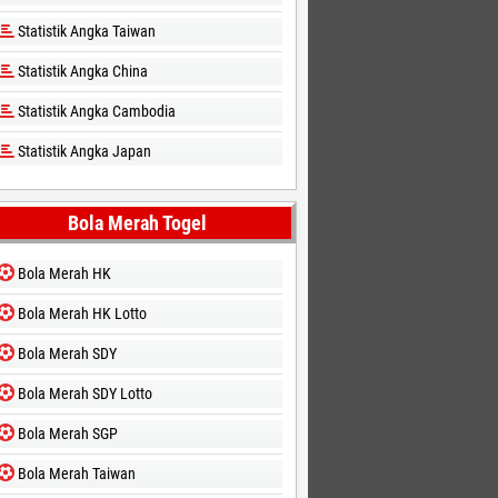
Statistik Angka Taiwan
Statistik Angka China
Statistik Angka Cambodia
Statistik Angka Japan
Bola Merah Togel
Bola Merah HK
Bola Merah HK Lotto
Bola Merah SDY
Bola Merah SDY Lotto
Bola Merah SGP
Bola Merah Taiwan