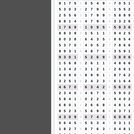
8
1
7
5
3
0
5
4
9
4
7
0
5
1
5
3
0
3
3
2
7
9
6
6
1
5
5
2
2
5
5
6
2
1
7
9
9
9
5
8
8
9
6
8
1
4
5
4
7
9
6
6
3
3
2
6
1
7
6
9
6
1
0
9
5
5
5
9
3
6
8
8
3
9
3
1
5
1
1
2
9
4
2
5
8
0
3
8
2
6
4
3
5
8
8
6
5
4
5
3
7
0
7
4
0
5
2
7
7
8
6
6
8
9
3
1
4
4
8
7
6
4
3
5
9
1
9
3
0
1
1
5
2
6
9
6
3
8
0
6
1
5
6
8
5
2
6
1
1
2
4
8
6
6
1
3
4
2
6
3
1
2
1
3
2
6
6
1
4
0
8
0
8
8
9
9
1
1
8
7
6
2
3
2
5
1
6
2
4
2
3
5
6
1
6
4
4
6
7
0
7
6
3
4
2
6
5
6
3
0
2
3
4
0
4
4
6
7
5
3
5
9
0
2
5
8
4
1
5
0
2
2
4
6
9
4
0
2
6
8
0
1
1
2
6
6
8
5
4
8
1
4
8
5
2
3
5
5
6
9
8
8
6
3
7
1
4
3
0
9
9
6
7
4
6
1
6
0
8
8
0
6
4
5
9
5
5
3
4
7
0
3
1
1
1
8
2
7
9
8
7
6
3
9
0
4
8
1