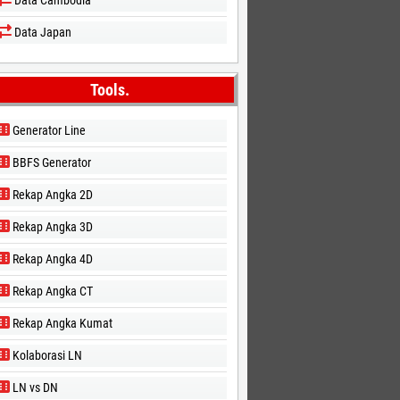
Data Japan
Tools.
Generator Line
BBFS Generator
Rekap Angka 2D
Rekap Angka 3D
Rekap Angka 4D
Rekap Angka CT
Rekap Angka Kumat
Kolaborasi LN
LN vs DN