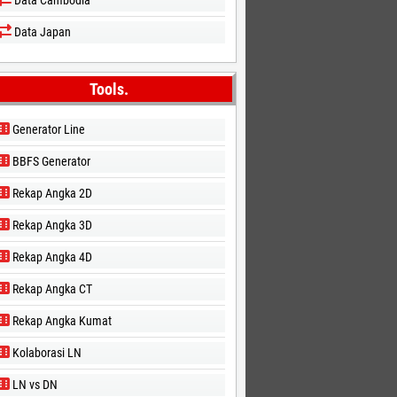
Data Japan
Tools.
Generator Line
BBFS Generator
Rekap Angka 2D
Rekap Angka 3D
Rekap Angka 4D
Rekap Angka CT
Rekap Angka Kumat
Kolaborasi LN
LN vs DN