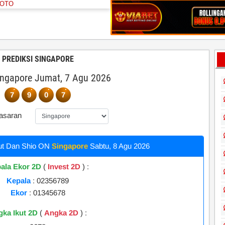
PREDIKSI SINGAPORE
ingapore Jumat, 7 Agu 2026
7
9
0
7
asaran
kut Dan Shio ON
Singapore
Sabtu, 8 Agu 2026
ala Ekor 2D
(
Invest 2D
) :
Kepala
: 02356789
Ekor
: 01345678
ka Ikut 2D
(
Angka 2D
) :