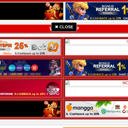
 Lotto
Paito SDY
Paito SDY Lotto
Paito SGP
Paito Taiwan
Pa
✖ CLOSE
VEGASGROUP