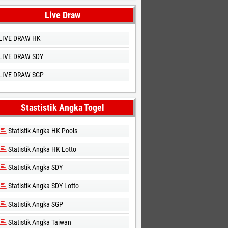
Live Draw
LIVE DRAW HK
LIVE DRAW SDY
LIVE DRAW SGP
Stastistik Angka Togel
Statistik Angka HK Pools
Statistik Angka HK Lotto
Statistik Angka SDY
Statistik Angka SDY Lotto
Statistik Angka SGP
Statistik Angka Taiwan