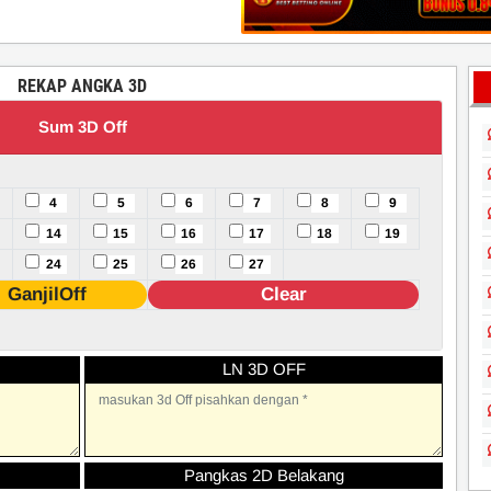
REKAP ANGKA 3D
Sum 3D Off
4
5
6
7
8
9
14
15
16
17
18
19
24
25
26
27
GanjilOff
Clear
LN 3D OFF
Pangkas 2D Belakang