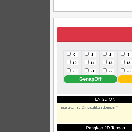
0
1
2
3
10
11
12
13
20
21
22
23
GenapOff
LN 3D ON
Pangkas 2D Tengah