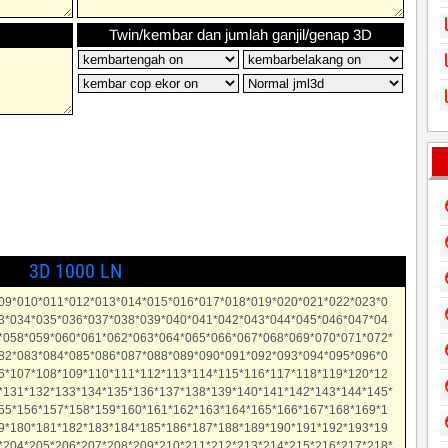
Twin/kembar dan jumlah ganjil/genap 3D
3D 1000 LN