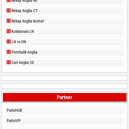
Rekap Angka 4D
Rekap Angka CT
Rekap Angka Kumat
Kolaborasi LN
LN vs DN
Pembalik Angka
Cari Angka 2D
Partner
PaitoHUB
PaitoVIP