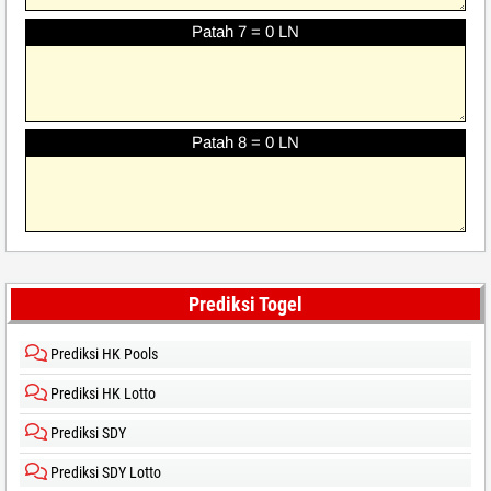
Patah 7 = 0 LN
Patah 8 = 0 LN
Prediksi Togel
Prediksi HK Pools
Prediksi HK Lotto
Prediksi SDY
Prediksi SDY Lotto