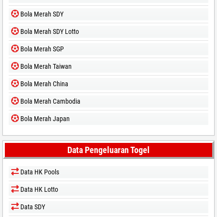
Bola Merah SDY
Bola Merah SDY Lotto
Bola Merah SGP
Bola Merah Taiwan
Bola Merah China
Bola Merah Cambodia
Bola Merah Japan
Data Pengeluaran Togel
Data HK Pools
Data HK Lotto
Data SDY