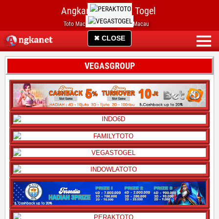
Angkanet Aplikasi Togel
Toto Macau
Bandar Toto Macau
✖ CLOSE
VEGASGROUP