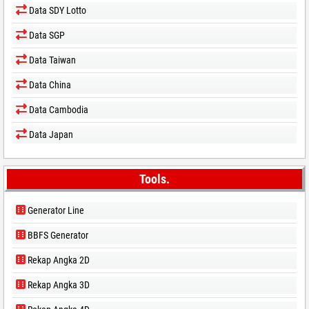
Data SDY Lotto
Data SGP
Data Taiwan
Data China
Data Cambodia
Data Japan
Tools.
Generator Line
BBFS Generator
Rekap Angka 2D
Rekap Angka 3D