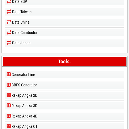
Data SGP
Data Taiwan
Data China
Data Cambodia
Data Japan
Tools.
Generator Line
BBFS Generator
Rekap Angka 2D
Rekap Angka 3D
Rekap Angka 4D
Rekap Angka CT