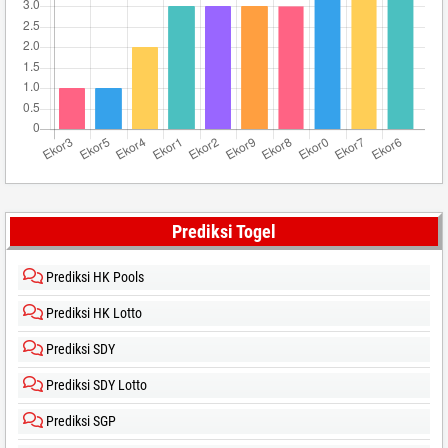
Prediksi Togel
Prediksi HK Pools
Prediksi HK Lotto
Prediksi SDY
Prediksi SDY Lotto
Prediksi SGP