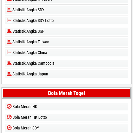
Statistik Angka SDY
Statistik Angka SDY Lotto
Statistik Angka SGP
Statistik Angka Taiwan
Statistik Angka China
Statistik Angka Cambodia
Statistik Angka Japan
Bola Merah Togel
Bola Merah HK
Bola Merah HK Lotto
Bola Merah SDY